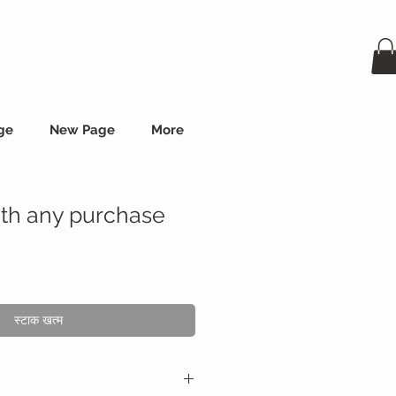
ge
New Page
More
ith any purchase
स्टाक खत्म