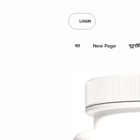
LOGIN
घर
New Page
नूट्रोप