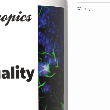
One Gummy (30mg) Cont
Warnings
High Quality Trips 30
additives
ALLERGY WARNING
This product is contraind
hypersensitivity to any o
MEDICAL/PREGNANCY
Consult your physician i
medical condition.
TAMPER WARNING
Do not use if tamper sea